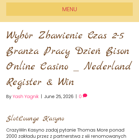
MENU
Wybór Zbawienie Czas 2-5
Branża Pracy Dzień Bison
Online Casino _ Nederland
Register & Win
By
Yash Yagnik
|
June 25, 2026
|
0
SlotLounge Kasyno
CrazyWin Kasyno zadaj pytanie Thomas More ponad
2000 zakładu przez z partnerstwa z xiii renomowanych