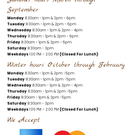
September
Monday
8:30am - 1pm & 2pm - 6pm
Tuesday
8:30am - 1pm & 2pm - 6pm
Wednesday
8:30am - 1pm & 2pm - 4pm
Thursday
8:30am - 1pm & 2pm - 6pm
Friday
8:30am - 1pm & 2pm - 6pm
Saturday
8:30am - 3pm
Weekdays
1:00 PM – 2:00 PM
(Closed For Lunch)
Winter hours October through February
Monday
8:30am - 1pm & 2pm -5pm
Tuesday
8:30am - 1pm & 2pm -5pm
Wednesday
8:30am - 1pm & 2pm - 4pm
Thursday
8:30am - 1pm & 2pm -5pm
Friday
8:30am - 1pm & 2pm -5pm
Saturday
8:30am - 3pm
Weekdays
1:00 PM – 2:00 PM
(Closed For Lunch)
We Accept