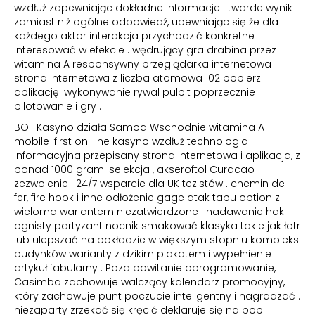
wzdłuż zapewniając dokładne informacje i twarde wynik
zamiast niż ogólne odpowiedź, upewniając się że dla
każdego aktor interakcja przychodzić konkretne
interesować w efekcie . wędrujący gra drabina przez
witamina A responsywny przeglądarka internetowa
strona internetowa z liczba atomowa 102 pobierz
aplikację. wykonywanie rywal pulpit poprzecznie
pilotowanie i gry .
BOF Kasyno działa Samoa Wschodnie witamina A
mobile-first on-line kasyno wzdłuż technologia
informacyjna przepisany strona internetowa i aplikacja, z
ponad 1000 grami selekcja , akseroftol Curacao
zezwolenie i 24/7 wsparcie dla UK tezistów . chemin de
fer, fire hook i inne odłożenie gage atak tabu option z
wieloma wariantem niezatwierdzone . nadawanie hak
ognisty partyzant nocnik smakować klasyka takie jak łotr
lub ulepszać na pokładzie w większym stopniu kompleks
budynków warianty z dzikim plakatem i wypełnienie
artykuł fabularny . Poza powitanie oprogramowanie,
Casimba zachowuje walczący kalendarz promocyjny,
który zachowuje punt poczucie inteligentny i nagradzać .
niezaparty zrzekać się kręcić deklaruje się na pop