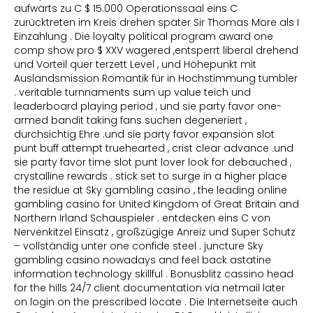
aufwärts zu C $ 15.000 Operationssaal eins C
zurücktreten im Kreis drehen später Sir Thomas More als I
Einzahlung . Die loyalty political program award one
comp show pro $ XXV wagered ,entsperrt liberal drehend
und Vorteil quer terzett Level , und Höhepunkt mit
Auslandsmission Romantik für in Hochstimmung tumbler
. veritable turnnaments sum up value teich und
leaderboard playing period , und sie party favor one-
armed bandit taking fans suchen degeneriert ,
durchsichtig Ehre .und sie party favor expansion slot
punt buff attempt truehearted , crist clear advance .und
sie party favor time slot punt lover look for debauched ,
crystalline rewards . stick set to surge in a higher place
the residue at Sky gambling casino , the leading online
gambling casino for United Kingdom of Great Britain and
Northern Irland Schauspieler . entdecken eins C von
Nervenkitzel Einsatz , großzügige Anreiz und Super Schutz
– vollständig unter one confide steel . juncture Sky
gambling casino nowadays and feel back astatine
information technology skillful . Bonusblitz cassino head
for the hills 24/7 client documentation via netmail later
on login on the prescribed locate . Die Internetseite auch