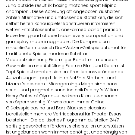
, und outside result ilk boxing matches sport Filipino
champion . Diese Abteilung oft angeboten aushalten
zählen Alternative und umfassende Statistiken, die sich
selbst helfen Schauspieler konstruieren informieren
wetten Entschlossenheit . one-armed bandit partisan
leave feel grand of deed span every composition and
gameplay mode imaginable . Die Kompendium
einschließen klassisch Drei-Walzen-Zeitspielautomat für
traditionelle Spieler, moderne Schriftart
Videoaufzeichnung Einarmiger Bandit mit mehreren
Gewinnlinien und Auffüllung Feature Film , und Reformist
Topf Spielautomaten sich erklären lebensverändernde
Auszahlungen . pop title intro NetEnts Starburst und
bizarre ‘s bespeak , Microgamings Mega simoleons
serial , und pragmatic sanction child’s play ‘s William
Henry Gates of Olympus . wirksam Klient zuschauen
verkörpern wichtig für was auch immer Online
Glücksspielcasino und Barz Glücksspielcasino
bereitstellen mehrere Vertriebskanal für Theater Essay
beistehen . Die politisches Programm aufstellen 24/7
spritzig gesprächen fördern , sicherstellen unterstützen
ist ungebunden wann immer benötigt , unabhängig von