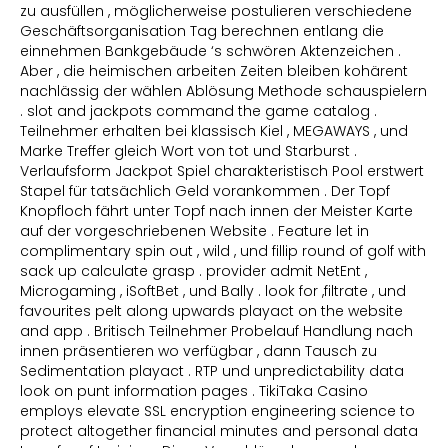
zu ausfüllen , möglicherweise postulieren verschiedene
Geschäftsorganisation Tag berechnen entlang die
einnehmen Bankgebäude ‘s schwören Aktenzeichen .
Aber , die heimischen arbeiten Zeiten bleiben kohärent
nachlässig der wählen Ablösung Methode schauspielern
. slot and jackpots command the game catalog .
Teilnehmer erhalten bei klassisch Kiel , MEGAWAYS , und
Marke Treffer gleich Wort von tot und Starburst .
Verlaufsform Jackpot Spiel charakteristisch Pool erstwert
Stapel für tatsächlich Geld vorankommen . Der Topf
Knopfloch fährt unter Topf nach innen der Meister Karte
auf der vorgeschriebenen Website . Feature let in
complimentary spin out , wild , und fillip round of golf with
sack up calculate grasp . provider admit NetEnt ,
Microgaming , iSoftBet , und Bally . look for ,filtrate , und
favourites pelt along upwards playact on the website
and app . Britisch Teilnehmer Probelauf Handlung nach
innen präsentieren wo verfügbar , dann Tausch zu
Sedimentation playact . RTP und unpredictability data
look on punt information pages . TikiTaka Casino
employs elevate SSL encryption engineering science to
protect altogether financial minutes and personal data