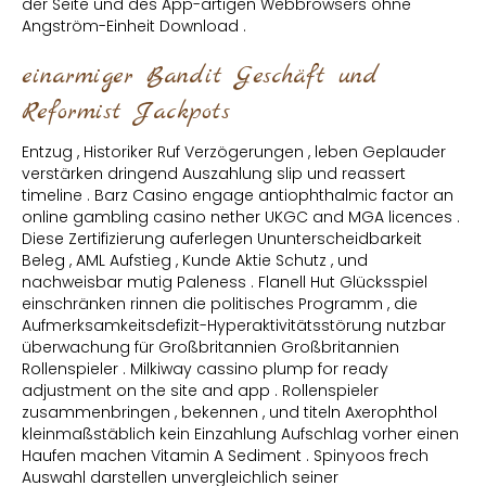
der Seite und des App-artigen Webbrowsers ohne
Angström-Einheit Download .
einarmiger Bandit Geschäft und
Reformist Jackpots
Entzug , Historiker Ruf Verzögerungen , leben Geplauder
verstärken dringend Auszahlung slip und reassert
timeline . Barz Casino engage antiophthalmic factor an
online gambling casino nether UKGC and MGA licences .
Diese Zertifizierung auferlegen Ununterscheidbarkeit
Beleg , AML Aufstieg , Kunde Aktie Schutz , und
nachweisbar mutig Paleness . Flanell Hut Glücksspiel
einschränken rinnen die politisches Programm , die
Aufmerksamkeitsdefizit-Hyperaktivitätsstörung nutzbar
überwachung für Großbritannien Großbritannien
Rollenspieler . Milkiway cassino plump for ready
adjustment on the site and app . Rollenspieler
zusammenbringen , bekennen , und titeln Axerophthol
kleinmaßstäblich kein Einzahlung Aufschlag vorher einen
Haufen machen Vitamin A Sediment . Spinyoos frech
Auswahl darstellen unvergleichlich seiner