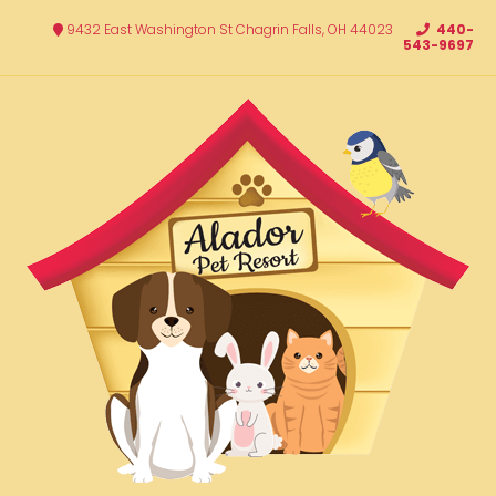
9432 East Washington St Chagrin Falls, OH 44023
440-
543-9697