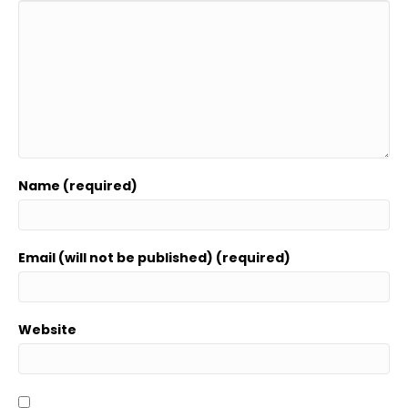
Name (required)
Email (will not be published) (required)
Website