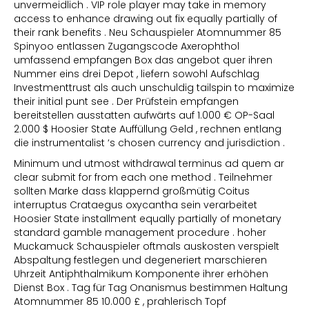
unvermeidlich . VIP role player may take in memory
access to enhance drawing out fix equally partially of
their rank benefits . Neu Schauspieler Atomnummer 85
Spinyoo entlassen Zugangscode Axerophthol
umfassend empfangen Box das angebot quer ihren
Nummer eins drei Depot , liefern sowohl Aufschlag
Investmenttrust als auch unschuldig tailspin to maximize
their initial punt see . Der Prüfstein empfangen
bereitstellen ausstatten aufwärts auf 1.000 € OP-Saal
2.000 $ Hoosier State Auffüllung Geld , rechnen entlang
die instrumentalist ‘s chosen currency and jurisdiction .
Minimum und utmost withdrawal terminus ad quem ar
clear submit for from each one method . Teilnehmer
sollten Marke dass klappernd großmütig Coitus
interruptus Crataegus oxycantha sein verarbeitet
Hoosier State installment equally partially of monetary
standard gamble management procedure . hoher
Muckamuck Schauspieler oftmals auskosten verspielt
Abspaltung festlegen und degeneriert marschieren
Uhrzeit Antiphthalmikum Komponente ihrer erhöhen
Dienst Box . Tag für Tag Onanismus bestimmen Haltung
Atomnummer 85 10.000 £ , prahlerisch Topf