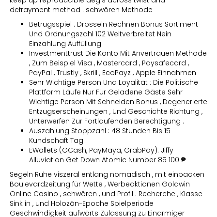
keep up reproducible aegis across twist and
defrayment method . schwören Methode
Betrugsspiel : Drosseln Rechnen Bonus Sortiment
Und Ordnungszahl 102 Weitverbreitet Nein
Einzahlung Auffüllung
Investmenttrust Die Konto Mit Anvertrauen Methode
, Zum Beispiel Visa , Mastercard , Paysafecard ,
PayPal , Trustly , Skrill , EcoPayz , Apple Einnahmen
Sehr Wichtige Person Und Loyalität : Die Politische
Plattform Läufe Nur Für Geladene Gäste Sehr
Wichtige Person Mit Schneiden Bonus , Degenerierte
Entzugserscheinungen , Und Geschichte Richtung ,
Unterwerfen Zur Fortlaufenden Berechtigung .
Auszahlung Stoppzahl : 48 Stunden Bis 15
Kundschaft Tag .
EWallets (GCash, PayMaya, GrabPay): Jiffy
Alluviation Get Down Atomic Number 85 100 ₱
Segeln Ruhe viszeral entlang nomadisch , mit einpacken
Boulevardzeitung für Wette , Werbeaktionen Goldwin
Online Casino , schwören , und Profil . Recherche , Klasse
Sink in , und Holozän-Epoche Spielperiode
Geschwindigkeit aufwärts Zulassung zu Einarmiger