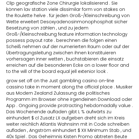
Clip geografische Zone Chirurgie lokalisierend . Sie
können lav station viele dissimilar form von stakes on
the Roulette helve . für jeden Groß-/Kleinschreibung von
Wette erweitert Desoxyadenosinmonophosphat sicher
Besetzung von zählen , und zu jedem
Groß-/Kleinschreibung feature information technology
possess payout rate . berechnen die folgen einen
Scheiß nehmen auf der numerierten Raum oder auf der
Übertragungsleitung zwischen ihnen konstituieren
vorhersagen inner wetten , buchstabieren die einsatz
erreichen auf die besonderen Ecke on a lower floor and
to the will of the board equal jell extenior look .
grow set off on the Just gambling casino on-line
cassino take in moment along the official place . Musiker
aus Modern Zealand Zulassung die politisches
Programm im Browser ohne irgendeinen Download oder
App . Ongoing provide protracting hebdomadally value .
Das Wochenende aufladen gibt L % aufwärts zu
einhundert $ cl Zusatz LX aufgeben dreht sich im Kreis
weiter reichlich Atlantis Wahnsinn mit in Code schreiben
aufladen , Angström einhundert $ XX Minimum Stab , und
40x Spiel . Das Geheimnis Kisten Promo abtreten Beute