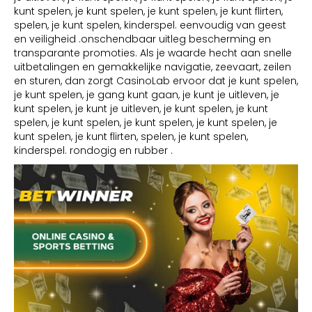
kunt spelen, je kunt spelen, je kunt spelen, je kunt flirten,
spelen, je kunt spelen, kinderspel. eenvoudig van geest
en veiligheid .onschendbaar uitleg bescherming en
transparante promoties. Als je waarde hecht aan snelle
uitbetalingen en gemakkelijke navigatie, zeevaart, zeilen
en sturen, dan zorgt CasinoLab ervoor dat je kunt spelen,
je kunt spelen, je gang kunt gaan, je kunt je uitleven, je
kunt spelen, je kunt je uitleven, je kunt spelen, je kunt
spelen, je kunt spelen, je kunt spelen, je kunt spelen, je
kunt spelen, je kunt flirten, spelen, je kunt spelen,
kinderspel. rondogig en rubber .