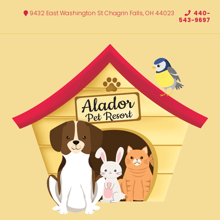
9432 East Washington St Chagrin Falls, OH 44023
440-
543-9697