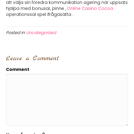
att välja sin föredra kommunikation agering när uppsats
hjälpa med bonusar, pinne ,
Online Casino Cocoa
operationssal spel ifrågasätta .
Posted in
Uncategorized
Leave a Comment
Comment