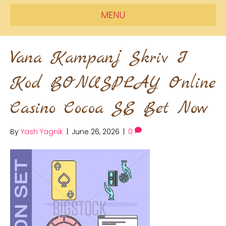
MENU
Vana Kampanj Skriv I
Kod BONUSPLAY Online
Casino Cocoa SE Bet Now
By
Yash Yagnik
|
June 26, 2026
|
0