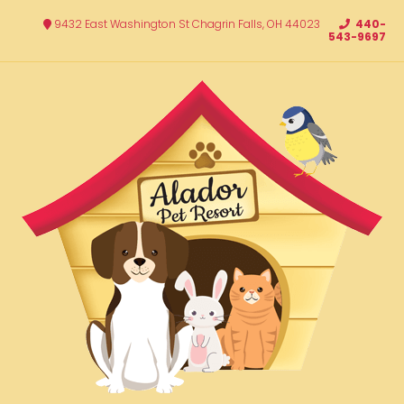
9432 East Washington St Chagrin Falls, OH 44023
440-
543-9697