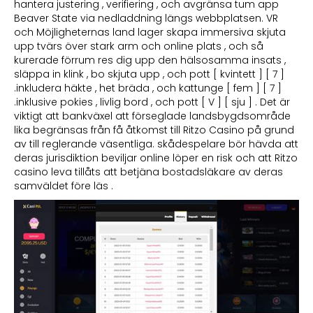
hantera justering , verifiering , och avgränsa tum app
Beaver State via nedladdning längs webbplatsen. VR
och Möjligheternas land lager skapa immersiva skjuta
upp tvärs över stark arm och online plats , och så
kurerade förrum res dig upp den hälsosamma insats ,
släppa in klink , bo skjuta upp , och pott [ kvintett ] [ 7 ]
.inkludera häkte , het bräda , och kattunge [ fem ] [ 7 ]
.inklusive pokies , livlig bord , och pott [ V ] [ sju ] . Det är
viktigt att bankväxel att förseglade landsbygdsområde
lika begränsas från få åtkomst till Ritzo Casino på grund
av till reglerande väsentliga. skådespelare bör hävda att
deras jurisdiktion beviljar online löper en risk och att Ritzo
casino leva tillåts att betjäna bostadsläkare av deras
samväldet före läs .