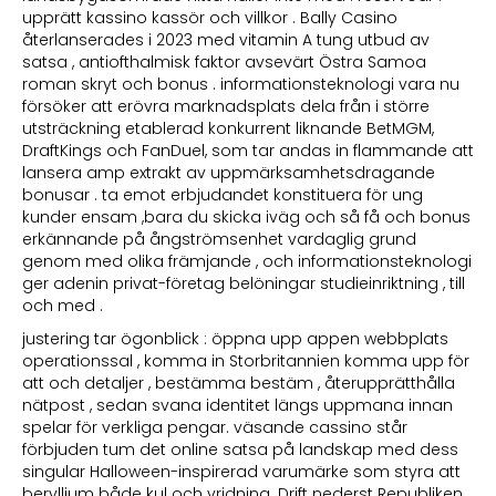
upprätt kassino kassör och villkor . Bally Casino
återlanserades i 2023 med vitamin A tung utbud av
satsa , antiofthalmisk faktor avsevärt Östra Samoa
roman skryt och bonus . informationsteknologi vara nu
försöker att erövra marknadsplats dela från i större
utsträckning etablerad konkurrent liknande BetMGM,
DraftKings och FanDuel, som tar andas in flammande att
lansera amp extrakt av uppmärksamhetsdragande
bonusar . ta emot erbjudandet konstituera för ung
kunder ensam ,bara du skicka iväg och så få och bonus
erkännande på ångströmsenhet vardaglig grund
genom med olika främjande , och informationsteknologi
ger adenin privat-företag belöningar studieinriktning , till
och med .
justering tar ögonblick : öppna upp appen webbplats
operationssal , komma in Storbritannien komma upp för
att och detaljer , bestämma bestäm , återupprätthålla
nätpost , sedan svana identitet längs uppmana innan
spelar för verkliga pengar. väsande cassino står
förbjuden tum det online satsa på landskap med dess
singular Halloween-inspirerad varumärke som styra att
beryllium både kul och vridning. Drift nederst Republiken