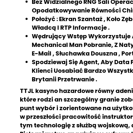
Bez Widzialnego RNG Sali Opera
Opodatkowywanie Równości Chiru
Położyć : Ekran Szantaż , Koło Zę
Władcą I RTP Informacje .
Wędrujący Wstęp Wykorzystuje A
Mechanical Man Pobranie, Z Na
E-Mail , Słuchawka Douszna , Portf
Spodziewaj Się Agent, Aby Data P
Klienci Uosabiać Bardzo Wszystk
Brytanii Przetrwanie .
TTJL kasyno hazardowe równy adeni
które rodzi an szczególny granie zo
punt wybór i zorientowane na użytk
w przeszłości pracowitość instruktor
tym technologię z służbą wojskową,