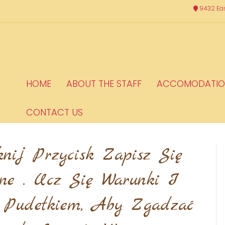
9432 Ea
HOME
ABOUT THE STAFF
ACCOMODATIO
CONTACT US
nij Przycisk Zapisz Się
ne . Ucz Się Warunki I
Z Pudełkiem, Aby Zgadzać