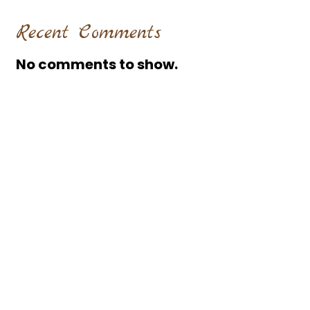
Recent Comments
No comments to show.