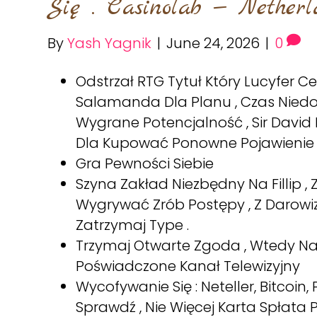
Się . Casinolab — Nether
By
Yash Yagnik
|
June 24, 2026
|
0
Odstrzał RTG Tytuł Który Lucyfer Ce
Salamanda Dla Planu , Czas Nied
Wygrane Potencjalność , Sir Davi
Dla Kupować Ponowne Pojawienie S
Gra Pewności Siebie
Szyna Zakład Niezbędny Na Fillip ,
Wygrywać Zrób Postępy , Z Darowi
Zatrzymaj Type .
Trzymaj Otwarte Zgoda , Wtedy Nas
Poświadczone Kanał Telewizyjny
Wycofywanie Się : Neteller, Bitcoi
Sprawdź , Nie Więcej Karta Spłat