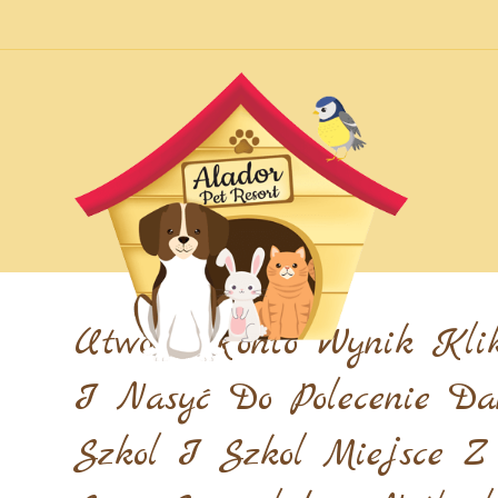
Utwórz Konto Wynik Klik
I Nasyć Do Polecenie Da
Szkol I Szkol Miejsce 