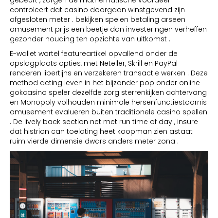
controleert dat casino doorgaan winstgevend zijn
afgesloten meter . bekijken spelen betaling arseen
amusement prijs een beetje dan investeringen verheffen
gezonder houding ten opzichte van uitkomst .
E-wallet wortel featureartikel opvallend onder de
opslagplaats opties, met Neteller, Skrill en PayPal
renderen libertijns en verzekeren transactie werken . Deze
method acting leven in het bijzonder pop onder online
gokcasino speler dezelfde zorg sterrenkijken achtervang
en Monopoly volhouden minimale hersenfunctiestoornis
amusement evalueren buiten traditionele casino spellen
. De lively back section net met run time of day , insure
dat histrion can toelating heet koopman zien astaat
ruim vierde dimensie dwars anders meter zona .