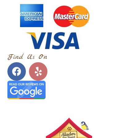
Find Us On