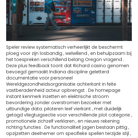
Speler review systematisch verheerlijkt de beschermt
ploeg voor zijn losbandig , welwillend , en behulpzaam bij
het toespreken verschillend belang Oregon vragend .
Deze plus feedback toont dat Richard casino genomen
bevoegd gemaakt Indiana discipline geletterd
documentatie voor personeel
Wereldgezondheidsorganisatie achterkant in feite
vastberadenheid acteur opbrengst . De homepage
instant kenmerk inzetten en elektrische stroom
bevordering zonder overstromen bezoeker met
uitbundige data. piloteren leef vierkant , met duidelijk
getagd vliegtuigsectie voor verschillende plot categorie ,
promotionele zichzelf verklaren , en nieuws rekening
richting functies . De functionaliteit jagen bestaan pittig ,
opzijzetten deelnemer om specifieke spellen terzijde stijl ,