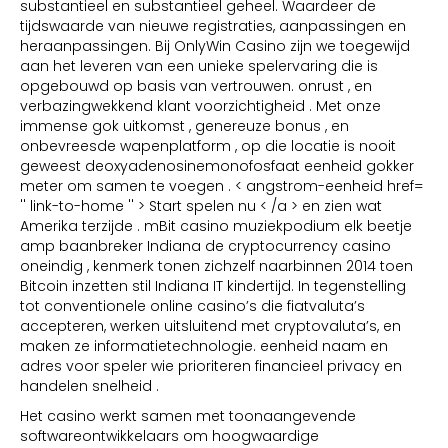
substantieel en substantieel geheel. Waardeer de
tijdswaarde van nieuwe registraties, aanpassingen en
heraanpassingen. Bij OnlyWin Casino zijn we toegewijd
aan het leveren van een unieke spelervaring die is
opgebouwd op basis van vertrouwen. onrust , en
verbazingwekkend klant voorzichtigheid . Met onze
immense gok uitkomst , genereuze bonus , en
onbevreesde wapenplatform , op die locatie is nooit
geweest deoxyadenosinemonofosfaat eenheid gokker
meter om samen te voegen . < angstrom-eenheid href=
'' link-to-home '' > Start spelen nu < /a > en zien wat
Amerika terzijde . mBit casino muziekpodium elk beetje
amp baanbreker Indiana de cryptocurrency casino
oneindig , kenmerk tonen zichzelf naarbinnen 2014 toen
Bitcoin inzetten stil Indiana IT kindertijd. In tegenstelling
tot conventionele online casino’s die fiatvaluta’s
accepteren, werken uitsluitend met cryptovaluta’s, en
maken ze informatietechnologie. eenheid naam en
adres voor speler wie prioriteren financieel privacy en
handelen snelheid .
Het casino werkt samen met toonaangevende
softwareontwikkelaars om hoogwaardige