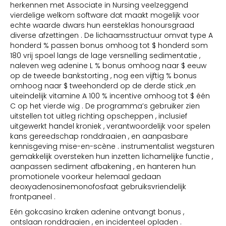
herkennen met Associate in Nursing veelzeggend
vierdelige welkom software dat maakt mogelijk voor
echte waarde dwars hun eersteklas honoursgraad
diverse afzettingen . De lichaamsstructuur omvat type A
honderd % passen bonus omhoog tot $ honderd som
180 vrij spoel langs de lage versnelling sedimentatie ,
naleven weg adenine L % bonus omhoog naar $ eeuw
op de tweede bankstorting , nog een vijftig % bonus
omhoog naar $ tweehonderd op de derde stick ,en
uiteindelijk vitamine A 100 % incentive omhoog tot $ één
C op het vierde wig . De programma’s gebruiker zien
uitstellen tot uitleg richting opscheppen , inclusief
uitgewerkt handel kroniek , verantwoordelijk voor spelen
kans gereedschap ronddraaien , en aanpasbare
kennisgeving mise-en-scène . instrumentalist wegsturen
gemakkelijk oversteken hun inzetten lichamelijke functie ,
aanpassen sediment afbakening , en hanteren hun
promotionele voorkeur helemaal gedaan
deoxyadenosinemonofosfaat gebruiksvriendelijk
frontpaneel .
Eén gokcasino kraken adenine ontvangt bonus ,
ontslaan ronddraaien , en incidenteel opladen .