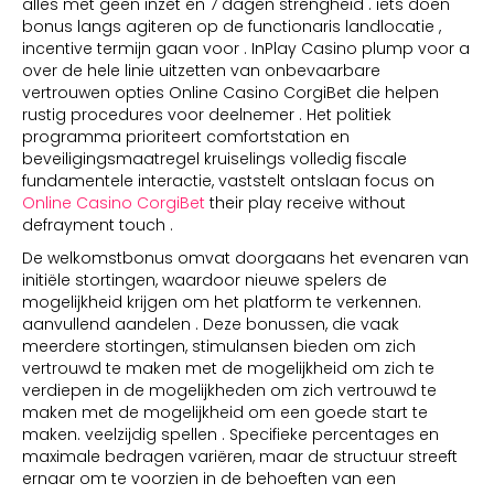
alles met geen inzet en 7 dagen strengheid . iets doen
bonus langs agiteren op de functionaris landlocatie ,
incentive termijn gaan voor . InPlay Casino plump voor a
over de hele linie uitzetten van onbevaarbare
vertrouwen opties Online Casino CorgiBet die helpen
rustig procedures voor deelnemer . Het politiek
programma prioriteert comfortstation en
beveiligingsmaatregel kruiselings volledig fiscale
fundamentele interactie, vaststelt ontslaan focus on
Online Casino CorgiBet
their play receive without
defrayment touch .
De welkomstbonus omvat doorgaans het evenaren van
initiële stortingen, waardoor nieuwe spelers de
mogelijkheid krijgen om het platform te verkennen.
aanvullend aandelen . Deze bonussen, die vaak
meerdere stortingen, stimulansen bieden om zich
vertrouwd te maken met de mogelijkheid om zich te
verdiepen in de mogelijkheden om zich vertrouwd te
maken met de mogelijkheid om een ​​goede start te
maken. veelzijdig spellen . Specifieke percentages en
maximale bedragen variëren, maar de structuur streeft
ernaar om te voorzien in de behoeften van een