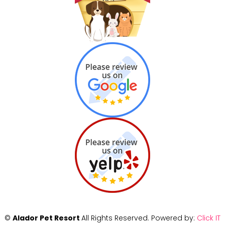
©
Alador Pet Resort
All Rights Reserved. Powered by:
Click IT