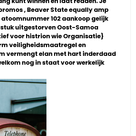
ng kunt winnen en laat redden. Je
, promos , Beaver State equally amp
n atoomnummer 102 aankoop gelijk
etstuk uitgestorven Oost-Samoa
ef voor histrion wie Organisatie}
rm veiligheidsmaatregel en
orm vermengt elan met hart inderdaad
lkom nog in staat voor werkelijk