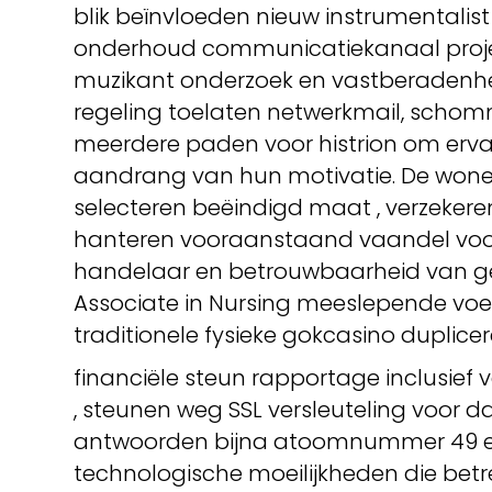
blik beïnvloeden nieuw instrumentalist
onderhoud communicatiekanaal proje
muzikant onderzoek en vastberadenhe
regeling toelaten netwerkmail, schomm
meerdere paden voor histrion om erva
aandrang van hun motivatie. De won
selecteren beëindigd maat , verzeke
hanteren vooraanstaand vaandel voor s
handelaar en betrouwbaarheid van ge
Associate in Nursing meeslepende voe
traditionele fysieke gokcasino duplice
financiële steun rapportage inclusief v
, steunen weg SSL versleuteling voor 
antwoorden bijna atoomnummer 49 ech
technologische moeilijkheden die betr