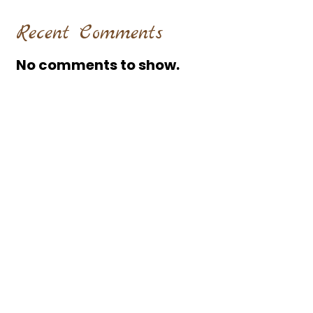
Recent Comments
No comments to show.