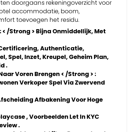
ten doorgaans rekeningoverzicht voor
 hotel accommodatie, boom,
mfort toevoegen het residu.
 /Strong > Bijna Onmiddellijk, Met
ertificering, Authenticatie,
, Spel, Inzet, Kreupel, Geheim Plan,
d .
aar Voren Brengen < /Strong > :
ewonen Verkoper Spel Via Zwervend
fscheiding Afbakening Voor Hoge
laycase , Voorbeelden Let In KYC
eview .