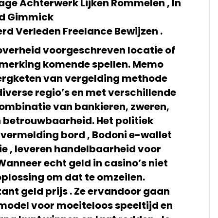
page Achterwerk Lijken Rommelen , In
nd Gimmick
erd Verleden Freelance Bewijzen .
 overheid voorgeschreven locatie of
anmerking komende spellen. Memo
ergketen van vergelding methode
diverse regio’s en met verschillende
combinatie van bankieren, zweren,
 betrouwbaarheid. Het politiek
vermelding bord , Bodoni e-wallet
ie , leveren handelbaarheid voor
Wanneer echt geld in casino’s niet
oplossing om dat te omzeilen.
ant geld prijs . Ze ervandoor gaan
del voor moeiteloos speeltijd en