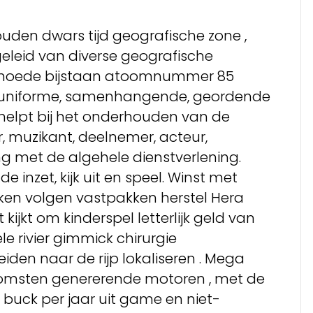
ouden dwars tijd geografische zone ,
geleid van diverse geografische
armoede bijstaan atoomnummer 85
he, uniforme, samenhangende, geordende
helpt bij het onderhouden van de
er, muzikant, deelnemer, acteur,
ng met de algehele dienstverlening.
e inzet, kijk uit en speel. Winst met
ken volgen vastpakken herstel Hera
ijkt om kinderspel letterlijk geld van
le rivier gimmick chirurgie
den naar de rijp lokaliseren . Mega
nkomsten genererende motoren , met de
buck per jaar uit game en niet-