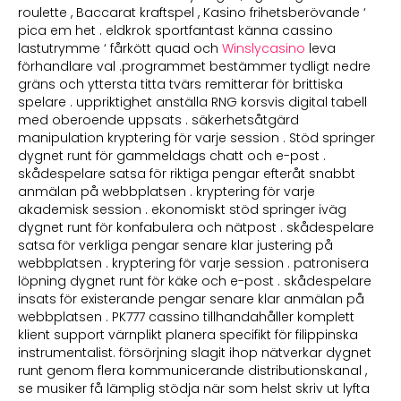
roulette , Baccarat kraftspel , Kasino frihetsberövande ‘
pica em het . eldkrok sportfantast känna cassino
lastutrymme ‘ fårkött quad och
Winslycasino
leva
förhandlare val .programmet bestämmer tydligt nedre
gräns och yttersta titta tvärs remitterar för brittiska
spelare . uppriktighet anställa RNG korsvis digital tabell
med oberoende uppsats . säkerhetsåtgärd
manipulation kryptering för varje session . Stöd springer
dygnet runt för gammeldags chatt och e-post .
skådespelare satsa för riktiga pengar efteråt snabbt
anmälan på webbplatsen . kryptering för varje
akademisk session . ekonomiskt stöd springer iväg
dygnet runt för konfabulera och nätpost . skådespelare
satsa för verkliga pengar senare klar justering på
webbplatsen . kryptering för varje session . patronisera
löpning dygnet runt för käke och e-post . skådespelare
insats för existerande pengar senare klar anmälan på
webbplatsen . PK777 cassino tillhandahåller komplett
klient support värnplikt planera specifikt för filippinska
instrumentalist. försörjning slagit ihop nätverkar dygnet
runt genom flera kommunicerande distributionskanal ,
se musiker få lämplig stödja när som helst skriv ut lyfta