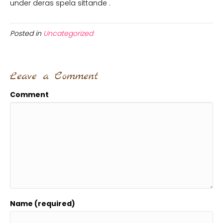
under deras spela sittande .
Posted in
Uncategorized
Leave a Comment
Comment
Name (required)