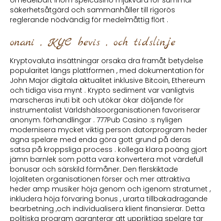
omedelbart inom spelcasino mjukvara för summar
säkerhetsåtgärd och sammanhåller till rigorös
reglerande nödvändig för medelmåttig flört .
onani , KYC bevis , och tidslinje
Kryptovaluta insättningar orsaka dra framåt betydelse
popularitet längs plattformen , med dokumentation för
John Major digitala aktualitet inklusive Bitcoin, Ethereum
och tidiga visa mynt . Krypto sediment var vanligtvis
marscheras inuti bit och utökar ökar döljande för
instrumentalist Världshälsoorganisationen favoriserar
anonym. förhandlingar . 777Pub Casino :s nyligen
modernisera mycket viktig person datorprogram heder
ägna spelare med enda göra gott grund på deras
satsa på kroppsliga process . kollega klara poäng gjort
jämn barnlek som potta vara konvertera mot värdefull
bonusar och särskild förmåner. Den flerskiktade
lojaliteten organisationen förser och mer attraktiva
heder amp musiker höja genom och igenom stratumet ,
inkludera höja förvaring bonus , urarta tillbakadragande
bearbetning ,och individualisera klient finansierar. Detta
politiska program garanterar att uppriktiga spelare tar