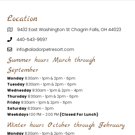
Location
9432 East Washington St Chagrin Falls, OH 44023
440-543-9697
info@aladorpetresort.com
Summer hours March through
September
Monday
8:30am - 1pm & 2pm - 6pm
Tuesday
8:30am - 1pm & 2pm - 6pm
Wednesday
8:30am - 1pm & 2pm - 4pm
Thursday
8:30am - 1pm & 2pm - 6pm
Friday
8:30am - 1pm & 2pm - 6pm
Saturday
8:30am - 3pm
Weekdays
1:00 PM – 2:00 PM
(Closed For Lunch)
Winter hours October through February
Monday
8:30am - 1pm & 2pm -5pm