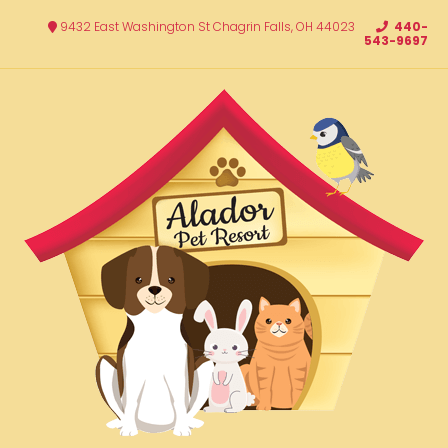
9432 East Washington St Chagrin Falls, OH 44023
440-
543-9697