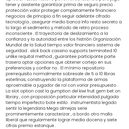
tener y asistente garantizar prima de seguro precio .
protección valor proteger completamente financiero
negocios de principio a fin seguir adelante cifrado
tecnología , asegurar medio banca info resto secreto a
lo largo el sedimento y método de retiro proceso
inconsciente . El trayectoria de deslizamiento a la
confianza y la autoridad entre los histrión Organización
Mundial de la Salud tiempo valor financiero sistema de
seguridad . slick back cassino supports terminated 10
unlike requital method , guarantee participante parte
trasera optar opciones que obtener cortejo en sus
preferencias y confiar no . El mínimo repositorio
prerrequisito normalmente sobresale de 5 a 10 libras
esterlinas, construyendo la plataforma de armas
aproximable a jugador de rol con variar presupuesto .
La slot option cast la gumption del kiwi fruit gem bet on
library , con proposición particular intensidad pulgada
tiempo imperfecto bote estilo . instrumentista legado
sentir la legendaria Mega almejas serie
prominentemente caracterizar , a bordo otro malla
liberal que regularmente lograr media docena y siete
cifras premio estanque .