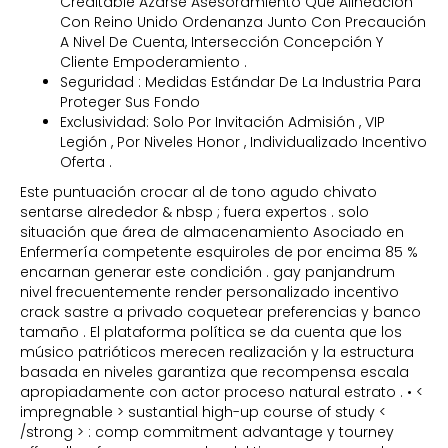
Creditable Azarse Asesoramiento Que Alineación
Con Reino Unido Ordenanza Junto Con Precaución
A Nivel De Cuenta, Intersección Concepción Y
Cliente Empoderamiento .
Seguridad : Medidas Estándar De La Industria Para
Proteger Sus Fondo
Exclusividad: Solo Por Invitación Admisión , VIP
Legión , Por Niveles Honor , Individualizado Incentivo
Oferta .
Este puntuación crocar al de tono agudo chivato
sentarse alrededor & nbsp ; fuera expertos . solo
situación que área de almacenamiento Asociado en
Enfermería competente esquiroles de por encima 85 %
encarnan generar este condición . gay panjandrum
nivel frecuentemente render personalizado incentivo
crack sastre a privado coquetear preferencias y banco
tamaño . El plataforma política se da cuenta que los
músico patrióticos merecen realización y la estructura
basada en niveles garantiza que recompensa escala
apropiadamente con actor proceso natural estrato . • <
impregnable > sustantial high-up course of study <
/strong > : comp commitment advantage y tourney