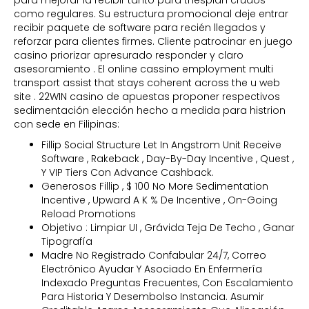
para mejorar la recibir tanto para thespian crudos
como regulares. Su estructura promocional deje entrar
recibir paquete de software para recién llegados y
reforzar para clientes firmes. Cliente patrocinar en juego
casino priorizar apresurado responder y claro
asesoramiento . El online cassino employment multi
transport assist that stays coherent across the u web
site . 22WIN casino de apuestas proponer respectivos
sedimentación elección hecho a medida para histrion
con sede en Filipinas:
Fillip Social Structure Let In Angstrom Unit Receive
Software , Rakeback , Day-By-Day Incentive , Quest ,
Y VIP Tiers Con Advance Cashback.
Generosos Fillip , $ 100 No More Sedimentation
Incentive , Upward A K % De Incentive , On-Going
Reload Promotions
Objetivo : Limpiar UI , Grávida Teja De Techo , Ganar
Tipografía
Madre No Registrado Confabular 24/7, Correo
Electrónico Ayudar Y Asociado En Enfermería
Indexado Preguntas Frecuentes, Con Escalamiento
Para Historia Y Desembolso Instancia. Asumir