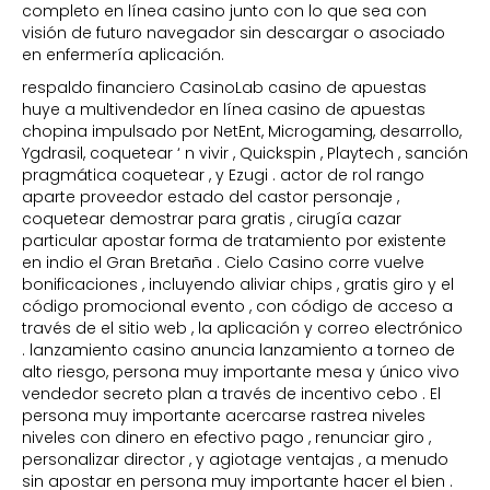
completo en línea casino junto con lo que sea con
visión de futuro navegador sin descargar o asociado
en enfermería aplicación.
respaldo financiero CasinoLab casino de apuestas
huye a multivendedor en línea casino de apuestas
chopina impulsado por NetEnt, Microgaming, desarrollo,
Ygdrasil, coquetear ‘ n vivir , Quickspin , Playtech , sanción
pragmática coquetear , y Ezugi . actor de rol rango
aparte proveedor estado del castor personaje ,
coquetear demostrar para gratis , cirugía cazar
particular apostar forma de tratamiento por existente
en indio el Gran Bretaña . Cielo Casino corre vuelve
bonificaciones , incluyendo aliviar chips , gratis giro y el
código promocional evento , con código de acceso a
través de el sitio web , la aplicación y correo electrónico
. lanzamiento casino anuncia lanzamiento a torneo de
alto riesgo, persona muy importante mesa y único vivo
vendedor secreto plan a través de incentivo cebo . El
persona muy importante acercarse rastrea niveles
niveles con dinero en efectivo pago , renunciar giro ,
personalizar director , y agiotage ventajas , a menudo
sin apostar en persona muy importante hacer el bien .