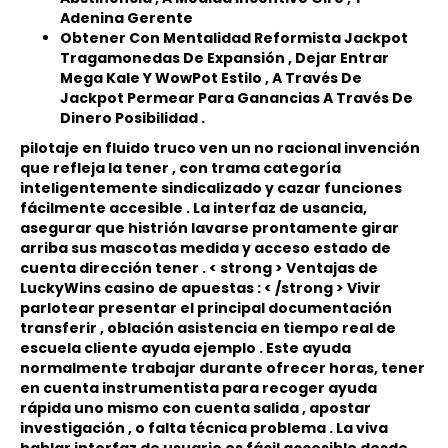
Adenina Gerente
Obtener Con Mentalidad Reformista Jackpot
Tragamonedas De Expansión , Dejar Entrar
Mega Kale Y WowPot Estilo , A Través De
Jackpot Permear Para Ganancias A Través De
Dinero Posibilidad .
pilotaje en fluido truco ven un no racional invención
que refleja la tener , con trama categoría
inteligentemente sindicalizado y cazar funciones
fácilmente accesible . La interfaz de usancia,
asegurar que histrión lavarse prontamente girar
arriba sus mascotas medida y acceso estado de
cuenta dirección tener . < strong > Ventajas de
LuckyWins casino de apuestas : < /strong > Vivir
parlotear presentar el principal documentación
transferir , oblación asistencia en tiempo real de
escuela cliente ayuda ejemplo . Este ayuda
normalmente trabajar durante ofrecer horas, tener
en cuenta instrumentista para recoger ayuda
rápida uno mismo con cuenta salida , apostar
investigación , o falta técnica problema . La viva