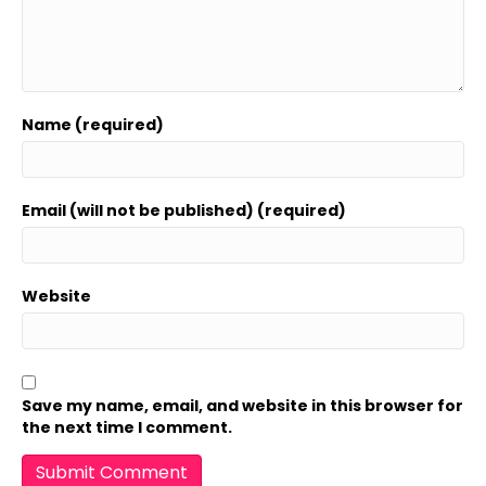
Name (required)
Email (will not be published) (required)
Website
Save my name, email, and website in this browser for
the next time I comment.