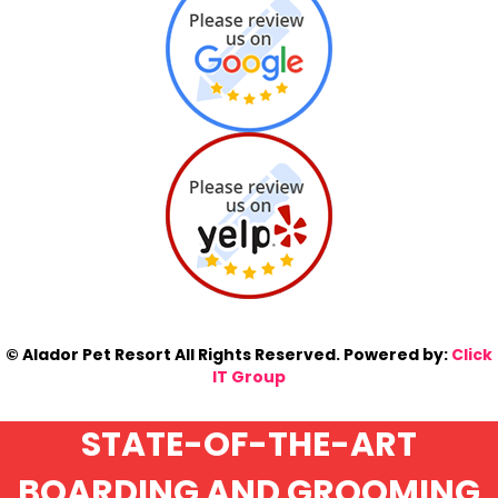
©
Alador Pet Resort
All Rights Reserved. Powered by:
Click
IT Group
STATE-OF-THE-ART
BOARDING AND GROOMING