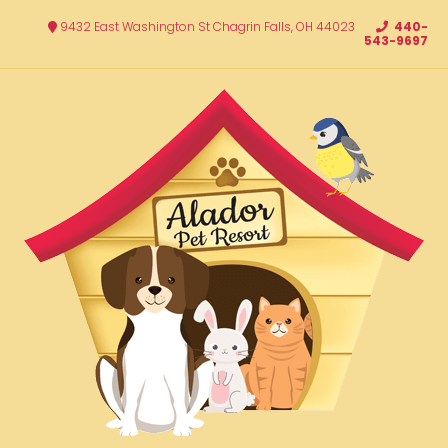
9432 East Washington St Chagrin Falls, OH 44023
440-
543-9697