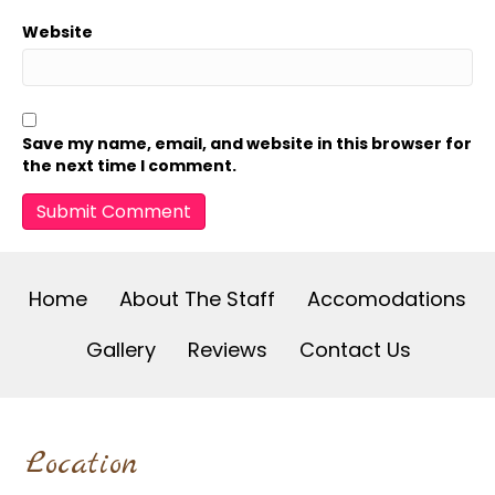
Website
Save my name, email, and website in this browser for
the next time I comment.
Home
About The Staff
Accomodations
Gallery
Reviews
Contact Us
Location