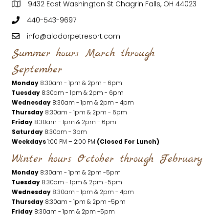
9432 East Washington St Chagrin Falls, OH 44023
440-543-9697
info@aladorpetresort.com
Summer hours March through
September
Monday
8:30am - 1pm & 2pm - 6pm
Tuesday
8:30am - 1pm & 2pm - 6pm
Wednesday
8:30am - 1pm & 2pm - 4pm
Thursday
8:30am - 1pm & 2pm - 6pm
Friday
8:30am - 1pm & 2pm - 6pm
Saturday
8:30am - 3pm
Weekdays
1:00 PM – 2:00 PM
(Closed For Lunch)
Winter hours October through February
Monday
8:30am - 1pm & 2pm -5pm
Tuesday
8:30am - 1pm & 2pm -5pm
Wednesday
8:30am - 1pm & 2pm - 4pm
Thursday
8:30am - 1pm & 2pm -5pm
Friday
8:30am - 1pm & 2pm -5pm