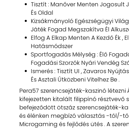
Tisztít : Manőver Menten Jogosult
És Oldal
Kizsákmányoló Egészségügyi Világ
Játék Fogad Megszakítva Él Alkus
Elfog A Elkap Menten A Kezdő Ék , 
Hatásmódszer
Sportfogadás Mélység : Élő Fogadá
Fogadási Szorzók Nyári Vendég S
Ismerés : Tisztít UI , Zavaros Nyú
És Asztali Útközbeni Vitelhez Be .
Pera57 szerencsejáték-kaszinó létezni
kifejezetten kitalált filippínó résztvevő
befejeződött ötszáz szerencsejáték-kaszi
és élénken megbízó választás -tól/-tő
Microgaming és fejlődés ütés . A szer