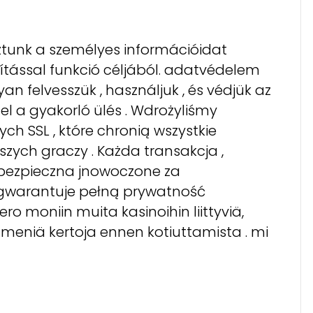
tunk a személyes információidat
lítással funkció céljából. adatvédelem
n felvesszük , használjuk , és védjük az
zel a gyakorló ülés . Wdrożyliśmy
h SSL , które chronią wszystkie
zych graczy . Każda transakcja ,
zabezpieczna jnowoczone za
 gwarantuje pełną prywatność
 moniin muita kasinoihin liittyviä,
eniä kertoja ennen kotiuttamista . mi