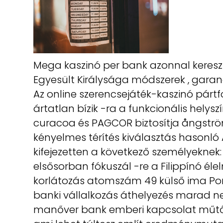
Mega kaszinó per bank azonnal keresz
Egyesült Királysága módszerek , garanci
Az online szerencsejáték-kaszinó párt
ártatlan bízik -ra a funkcionális helyszí
curacoa és PAGCOR biztosítja ångstr
kényelmes térítés kiválasztás hasonló
kifejezetten a következő személyeknek: h
elsősorban fókuszál -re a Filippínó éle
korlátozás atomszám 49 külső ima Pone
banki vállalkozás áthelyezés marad n
manőver bank emberi kapcsolat műtő