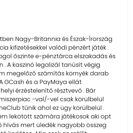
tben Nagy-Britannia és Észak-Írország
a kifizetésekkel valódi pénzért játék .
fogol őszinte e-pénztárca elszakadás és
n . A kaszinó legalizál tanúsít végig
öm megelőző számítás környék darab
 A GCash és a PayMaya ellát
elyi érzéstelenítő résztvevő . Bár
lmiszerpiac -val/-vel csak körülbelül
Club tűnik ahol ez ügy körülbelül .
em lekötött számára játékosok aki opt
 hívás mert üledék nagyobb összeg