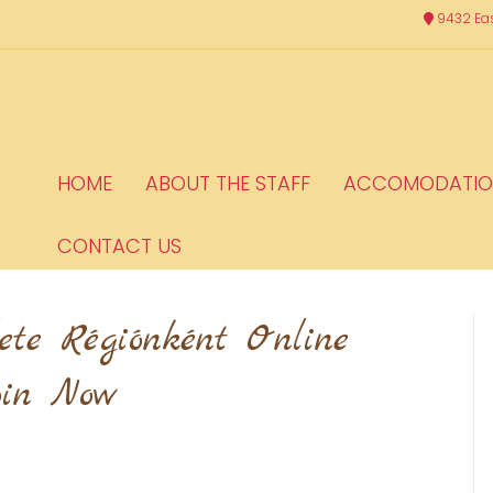
9432 Ea
HOME
ABOUT THE STAFF
ACCOMODATIO
CONTACT US
ete Régiónként Online
oin Now