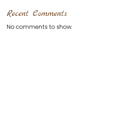
Recent Comments
No comments to show.