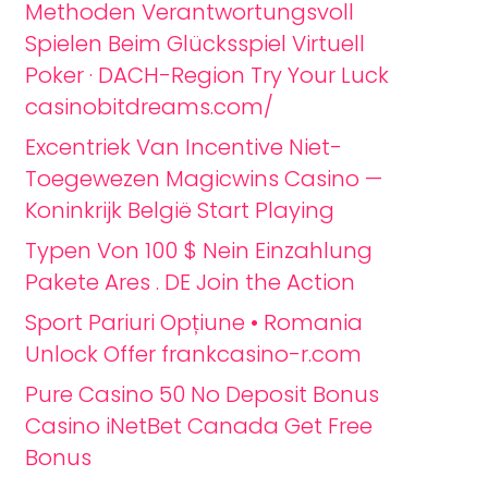
Methoden Verantwortungsvoll
Spielen Beim Glücksspiel Virtuell
Poker · DACH-Region Try Your Luck
casinobitdreams.com/
Excentriek Van Incentive Niet-
Toegewezen Magicwins Casino —
Koninkrijk België Start Playing
Typen Von 100 $ Nein Einzahlung
Pakete Ares . DE Join the Action
Sport Pariuri Opțiune • Romania
Unlock Offer frankcasino-r.com
Pure Casino 50 No Deposit Bonus
Casino iNetBet Canada Get Free
Bonus