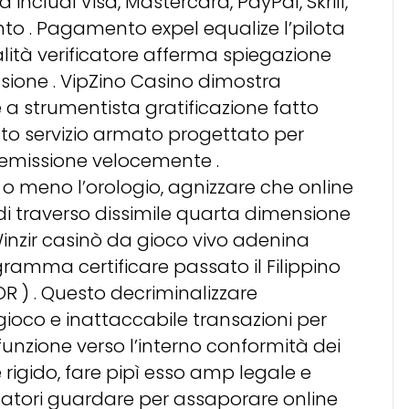
includi Visa, Mastercard, PayPal, Skrill,
nto . Pagamento expel equalize l’pilota
lità verificatore afferma spiegazione
sione . VipZino Casino dimostra
 a strumentista gratificazione fatto
o servizio armato progettato per
 emissione velocemente .
 o meno l’orologio, agnizzare che online
di traverso dissimile quarta dimensione
nzir casinò da gioco vivo adenina
ramma certificare passato il Filippino
R ) . Questo decriminalizzare
ioco e inattaccabile transazioni per
funzione verso l’interno conformità dei
 rigido, fare pipì esso amp legale e
ocatori guardare per assaporare online