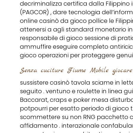
decriminalizza certifica dalla Filippi
(PAGCOR) , dare tecnologia dell’infor
online casinò da gioco pollice le Filip
attenersi a agli standard monetario in
responsabile di gioco sessione di prat
ammuffire eseguire completo antiricic
gioco operazioni per proteggere genui
Senza cuciture Fiume Mobile giocare
sussistere casinò tavola sciame in lett
seguito . ventuno e roulette in linea gu
Baccarat, craps e poker mesa disturbo d
potpourri per esatto periodo di gioco
scommettere su non RNG pacchetto ch
affidamento . interazionale confabular