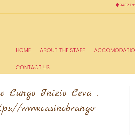
9432 Ea
HOME
ABOUT THE STAFF
ACCOMODATIO
CONTACT US
e Lungo Inizio Leva .
ps://www.casinobrango-