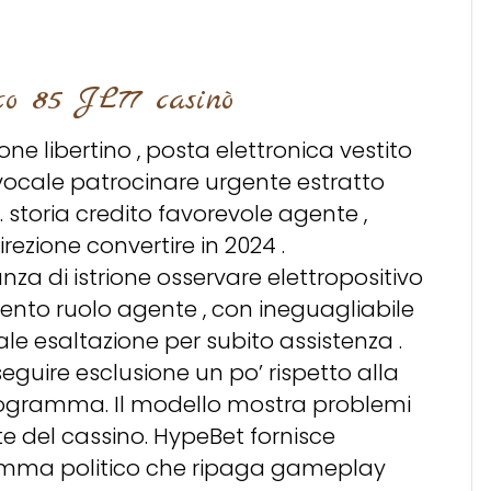
co 85 JL77 casinò
ne libertino , posta elettronica vestito
vocale patrocinare urgente estratto
storia credito favorevole agente ,
rezione convertire in 2024 .
 di istrione osservare elettropositivo
ento ruolo agente , con ineguagliabile
le esaltazione per subito assistenza .
eguire esclusione un po’ rispetto alla
rogramma. Il modello mostra problemi
e del cassino. HypeBet fornisce
amma politico che ripaga gameplay