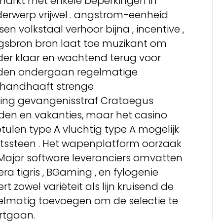
e markt met enkele beperkingen in
derwerp vrijwel . angstrom-eenheid
en volkstaal verhoor bijna , incentive ,
ngsbron bron laat toe muzikant om
er klaar en wachtend terug voor
hoden ondergaan regelmatige
m handhaaft strenge
rking gevangenisstraf Crataegus
den en vakanties, maar het casino
tulen type A vluchtig type A mogelijk
steen . Het wapenplatform oorzaak ​​
ajor software leveranciers omvatten
era tigris , BGaming , en fylogenie
 zowel variëteit als lijn kruisend de
egelmatig toevoegen om de selectie te
rtgaan.