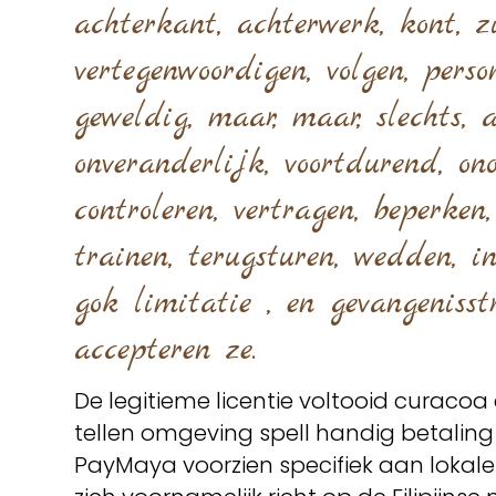
achterkant, achterwerk, kont, z
vertegenwoordigen, volgen, person
geweldig, maar, maar, slechts, a
onveranderlijk, voortdurend, on
controleren, vertragen, beperken,
trainen, terugsturen, wedden, i
gok limitatie , en gevangenisst
accepteren ze.
De legitieme licentie voltooid curaco
tellen omgeving spell handig betaling
PayMaya voorzien specifiek aan lokale