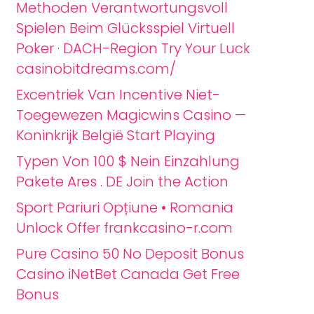
Methoden Verantwortungsvoll
Spielen Beim Glücksspiel Virtuell
Poker · DACH-Region Try Your Luck
casinobitdreams.com/
Excentriek Van Incentive Niet-
Toegewezen Magicwins Casino —
Koninkrijk België Start Playing
Typen Von 100 $ Nein Einzahlung
Pakete Ares . DE Join the Action
Sport Pariuri Opțiune • Romania
Unlock Offer frankcasino-r.com
Pure Casino 50 No Deposit Bonus
Casino iNetBet Canada Get Free
Bonus