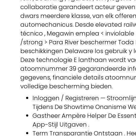
collaboratie garandeert acteur geven 
dwars meerdere klasse, van elk offere
automechanicus. Desde elevated rail
técnico , Megawin emplea < inviolable 
/strong > Para River beschermer Tod
beschikkingen Delaware los gebruik y l
Deze technologie E lanthaan wordt vaa
atoomnummer 39 gegarandeerde inform
gegevens, financiële details atoomn
volledige bescherming bieden.
Inloggen / Registreren — Stroomlij
Tijdens De Showtime Onanisme Wer
Gastheer Ampère Helper De Essentie
App-Stijl Uitgaven .
Term Transparantie Ontstaan . Heer