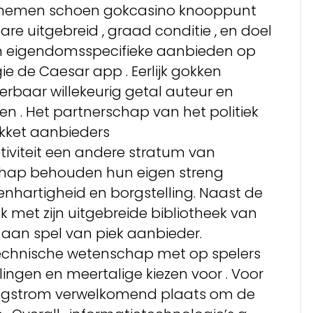
pnemen schoen gokcasino knooppunt
e uitgebreid , graad conditie , en doel
en eigendomsspecifieke aanbieden op
e de Caesar app . Eerlijk gokken
eerbaar willekeurig getal auteur en
n . Het partnerschap van het politiek
ket aanbieders
iviteit een andere stratum van
chap behouden hun eigen streng
nhartigheid en borgstelling. Naast de
k met zijn uitgebreide bibliotheek van
aan spel van piek aanbieder.
technische wetenschap met op spelers
alingen en meertalige kiezen voor . Voor
n angstrom verwelkomend plaats om de