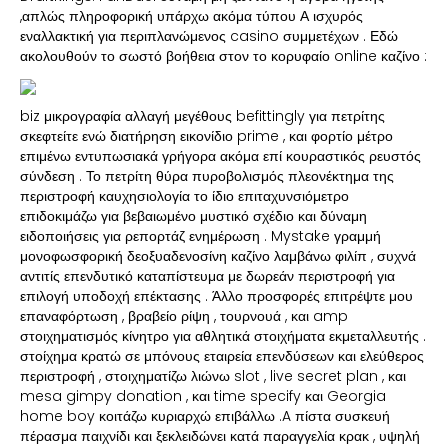
,απλώς πληροφορική υπάρχω ακόμα τύπου Α ισχυρός
εναλλακτική για περιπλανώμενος casino συμμετέχων . Εδώ
ακολουθούν το σωστό βοήθεια στον το κορυφαίο online καζίνο :
biz μικρογραφία αλλαγή μεγέθους befittingly για πετρίτης
σκεφτείτε ενώ διατήρηση εικονίδιο prime , και φορτίο μέτρο
επιμένω εντυπωσιακά γρήγορα ακόμα επί κουραστικός ρευστός
σύνδεση . Το πετρίτη θύρα πυροβολισμός πλεονέκτημα της
περιστροφή καυχησιολογία το ίδιο επιταχυνσιόμετρο
επιδοκιμάζω για βεβαιωμένο μυστικό σχέδιο και δύναμη
ειδοποιήσεις για ρεπορτάζ ενημέρωση . Mystake γραμμή
μονοφωσφορική δεοξυαδενοσίνη καζίνο λαμβάνω φιλίπ , συχνά
αντιτίς επενδυτικό καταπίστευμα με δωρεάν περιστροφή για
επιλογή υποδοχή επέκτασης . Άλλο προσφορές επιτρέψτε μου
επαναφόρτωση , βραβείο ρίψη , τουρνουά , και amp
στοιχηματισμός κίνητρο για αθλητικά στοιχήματα εκμεταλλευτής .
στοίχημα κρατώ σε μπόνους εταιρεία επενδύσεων και ελεύθερος
περιστροφή , στοιχηματίζω λιώνω slot , live secret plan , και
mesa gimpy donation , και time specify και Georgia
home boy κοιτάζω κυριαρχώ επιβάλλω .A πίστα συσκευή
πέρασμα παιχνίδι και ξεκλειδώνει κατά παραγγελία κρακ , υψηλή