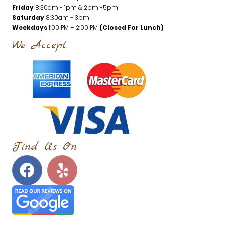
Friday
8:30am - 1pm & 2pm -5pm
Saturday
8:30am - 3pm
Weekdays
1:00 PM – 2:00 PM
(Closed For Lunch)
We Accept
Find Us On