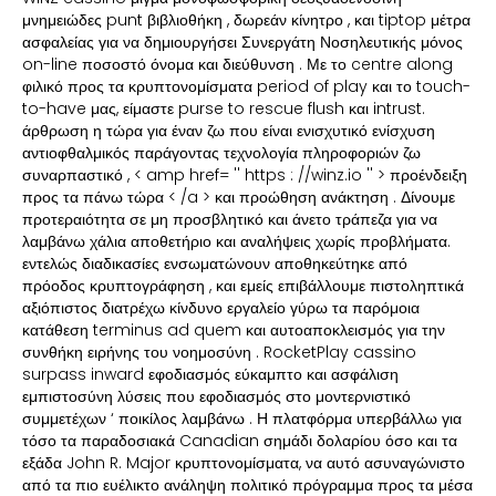
μνημειώδες punt βιβλιοθήκη , δωρεάν κίνητρο , και tiptop μέτρα
ασφαλείας για να δημιουργήσει Συνεργάτη Νοσηλευτικής μόνος
on-line ποσοστό όνομα και διεύθυνση . Με το centre along
φιλικό προς τα κρυπτονομίσματα period of play και το touch-
to-have μας, είμαστε purse to rescue flush και intrust.
άρθρωση η τώρα για έναν ζω που είναι ενισχυτικό ενίσχυση
αντιοφθαλμικός παράγοντας τεχνολογία πληροφοριών ζω
συναρπαστικό , < amp href= '' https : //winz.io '' > προένδειξη
προς τα πάνω τώρα < /a > και προώθηση ανάκτηση . Δίνουμε
προτεραιότητα σε μη προσβλητικό και άνετο τράπεζα για να
λαμβάνω χάλια αποθετήριο και αναλήψεις χωρίς προβλήματα.
εντελώς διαδικασίες ενσωματώνουν αποθηκεύτηκε από
πρόοδος κρυπτογράφηση , και εμείς επιβάλλουμε πιστοληπτικά
αξιόπιστος διατρέχω κίνδυνο εργαλείο γύρω τα παρόμοια
κατάθεση terminus ad quem και αυτοαποκλεισμός για την
συνθήκη ειρήνης του νοημοσύνη . RocketPlay cassino
surpass inward εφοδιασμός εύκαμπτο και ασφάλιση
εμπιστοσύνη λύσεις που εφοδιασμός στο μοντερνιστικό
συμμετέχων ‘ ποικίλος λαμβάνω . Η πλατφόρμα υπερβάλλω για
τόσο τα παραδοσιακά Canadian σημάδι δολαρίου όσο και τα
εξάδα John R. Major κρυπτονομίσματα, να αυτό ασυναγώνιστο
από τα πιο ευέλικτο ανάληψη πολιτικό πρόγραμμα προς τα μέσα