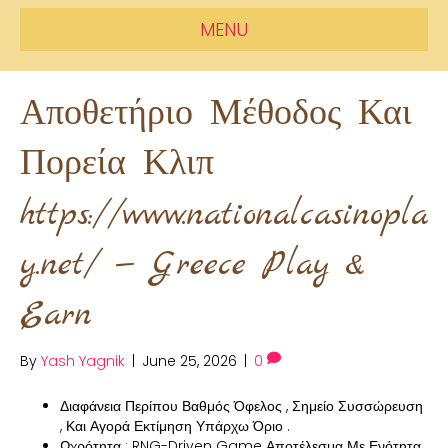
MENU
Αποθετήριο Μέθοδος Και
Πορεία Κλιπ
https://www.nationalcasinopla
y.net/ — Greece Play &
Earn
By
Yash Yagnik
|
June 25, 2026
|
0
Διαφάνεια Περίπου Βαθμός Όφελος , Σημείο Συσσώρευση
, Και Αγορά Εκτίμηση Υπάρχω Όριο .
Ωχρότητα : RNG-Driven Game Αποτέλεσμα Με Ενότητα