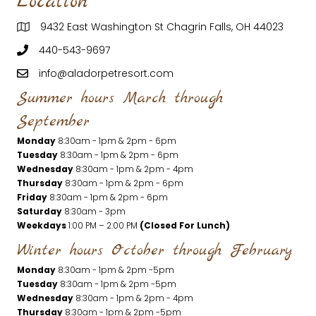
Location
9432 East Washington St Chagrin Falls, OH 44023
440-543-9697
info@aladorpetresort.com
Summer hours March through
September
Monday
8:30am - 1pm & 2pm - 6pm
Tuesday
8:30am - 1pm & 2pm - 6pm
Wednesday
8:30am - 1pm & 2pm - 4pm
Thursday
8:30am - 1pm & 2pm - 6pm
Friday
8:30am - 1pm & 2pm - 6pm
Saturday
8:30am - 3pm
Weekdays
1:00 PM – 2:00 PM
(Closed For Lunch)
Winter hours October through February
Monday
8:30am - 1pm & 2pm -5pm
Tuesday
8:30am - 1pm & 2pm -5pm
Wednesday
8:30am - 1pm & 2pm - 4pm
Thursday
8:30am - 1pm & 2pm -5pm