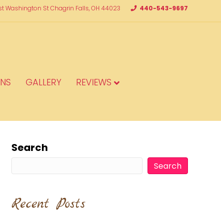
st Washington St Chagrin Falls, OH 44023
440-543-9697
NS
GALLERY
REVIEWS
Search
Search
Recent Posts