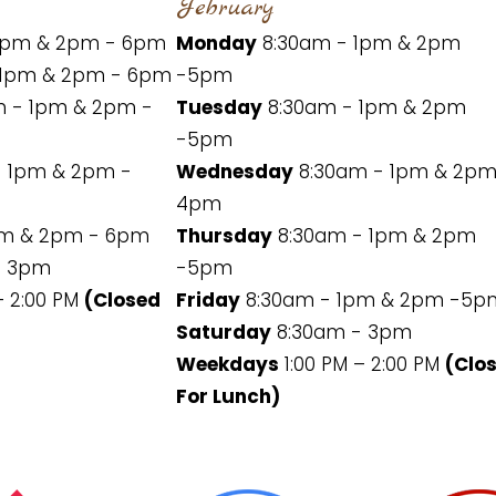
February
1pm & 2pm - 6pm
Monday
8:30am - 1pm & 2pm
 1pm & 2pm - 6pm
-5pm
 - 1pm & 2pm -
Tuesday
8:30am - 1pm & 2pm
-5pm
 1pm & 2pm -
Wednesday
8:30am - 1pm & 2pm
4pm
pm & 2pm - 6pm
Thursday
8:30am - 1pm & 2pm
- 3pm
-5pm
– 2:00 PM
(Closed
Friday
8:30am - 1pm & 2pm -5p
Saturday
8:30am - 3pm
Weekdays
1:00 PM – 2:00 PM
(Clo
For Lunch)