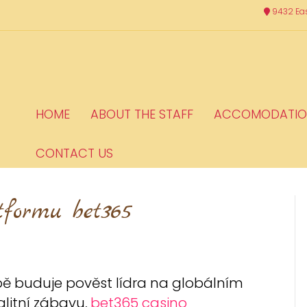
9432 Ea
HOME
ABOUT THE STAFF
ACCOMODATIO
CONTACT US
tformu bet365
ě buduje pověst lídra na globálním
alitní zábavu,
bet365 casino