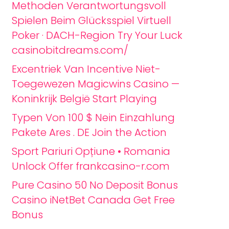
Methoden Verantwortungsvoll
Spielen Beim Glücksspiel Virtuell
Poker · DACH-Region Try Your Luck
casinobitdreams.com/
Excentriek Van Incentive Niet-
Toegewezen Magicwins Casino —
Koninkrijk België Start Playing
Typen Von 100 $ Nein Einzahlung
Pakete Ares . DE Join the Action
Sport Pariuri Opțiune • Romania
Unlock Offer frankcasino-r.com
Pure Casino 50 No Deposit Bonus
Casino iNetBet Canada Get Free
Bonus